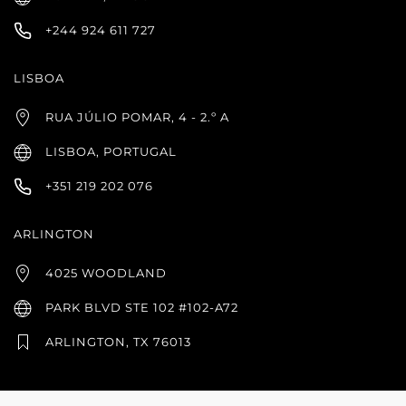
+244 924 611 727
LISBOA
RUA JÚLIO POMAR, 4 - 2.º A
LISBOA, PORTUGAL
+351 219 202 076
ARLINGTON
4025 WOODLAND
PARK BLVD STE 102 #102-A72
ARLINGTON, TX 76013