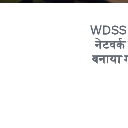
WDSS
नेटवर्क 
बनाया ग