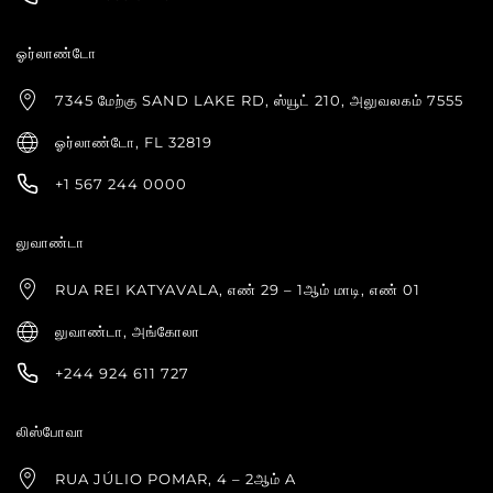
ஓர்லாண்டோ
7345 மேற்கு SAND LAKE RD, ஸ்யூட் 210, அலுவலகம் 7555
ஓர்லாண்டோ, FL 32819
+1 567 244 0000
லுவாண்டா
RUA REI KATYAVALA, எண் 29 – 1ஆம் மாடி, எண் 01
லுவாண்டா, அங்கோலா
+244 924 611 727
லிஸ்போவா
RUA JÚLIO POMAR, 4 – 2ஆம் A