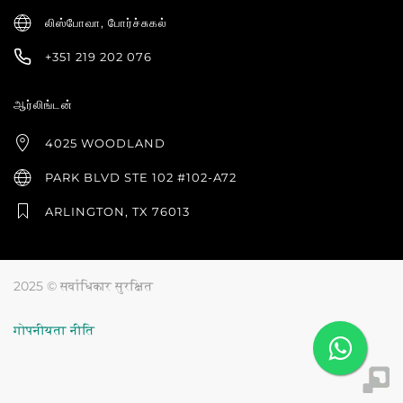
லிஸ்போவா, போர்ச்சுகல்
+351 219 202 076
ஆர்லிங்டன்
4025 WOODLAND
PARK BLVD STE 102 #102-A72
ARLINGTON, TX 76013
2025 © सर्वाधिकार सुरक्षित
गोपनीयता नीति