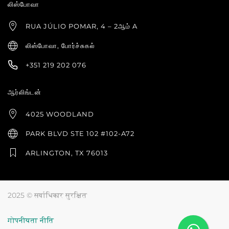
லிஸ்போவா
RUA JÚLIO POMAR, 4 – 2ஆம் A
லிஸ்போவா, போர்ச்சுகல்
+351 219 202 076
ஆர்லிங்டன்
4025 WOODLAND
PARK BLVD STE 102 #102-A72
ARLINGTON, TX 76013
2025 © सर्वाधिकार सुरक्षित
गोपनीयता नीति