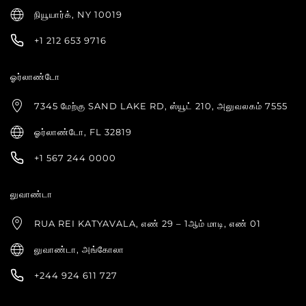
நியூயார்க், NY 10019
+1 212 653 9716
ஓர்லாண்டோ
7345 மேற்கு SAND LAKE RD, ஸ்யூட் 210, அலுவலகம் 7555
ஓர்லாண்டோ, FL 32819
+1 567 244 0000
லுவாண்டா
RUA REI KATYAVALA, எண் 29 – 1ஆம் மாடி, எண் 01
லுவாண்டா, அங்கோலா
+244 924 611 727