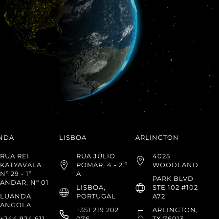
NDA
LISBOA
ARLINGTON
RUA REI
RUA JÚLIO
4025
KATYAVALA
POMAR, 4 - 2.º
WOODLAND
Nº 29 - 1º
A
PARK BLVD
ANDAR, Nº 01
LISBOA,
STE 102 #102-
LUANDA,
PORTUGAL
A72
ANGOLA
+351 219 202
ARLINGTON,
+244 924 611
076
TX 76013