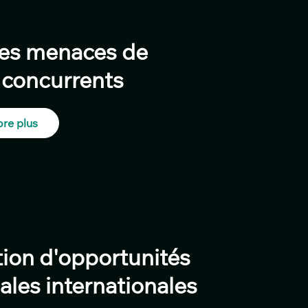
des menaces de
concurrents
re plus
tion d'opportunités
les internationales