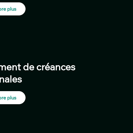
re plus
ment de créances
nales
re plus