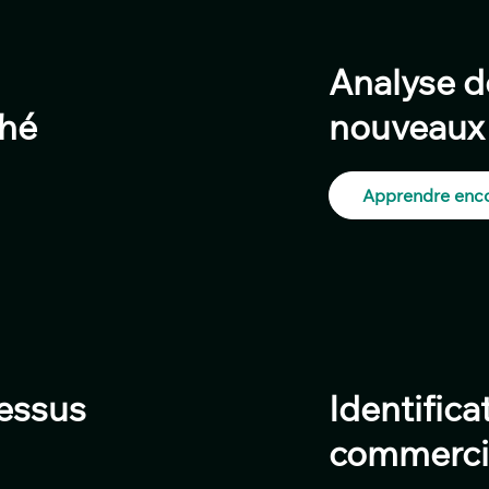
Analyse 
ché
nouveaux 
Apprendre enco
essus
Identifica
commercia