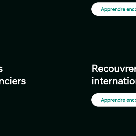
Apprendre enco
s
Recouvre
nciers
internatio
Apprendre enco