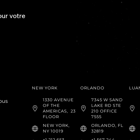
our votre
NEW YORK
ORLANDO
LUA
1330 AVENUE
7345 W SAND
ous
OF THE
LAKE RD STE
AMERICAS,
23
210 OFFICE
FLOOR
7555
NEW YORK,
ORLANDO, FL
NY 10019
32819
+1 212 653
+1 567 244