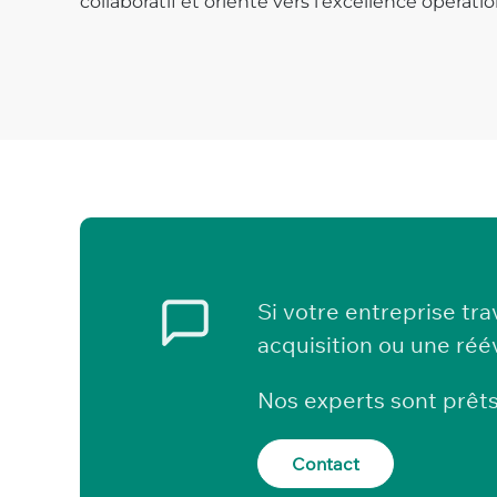
collaboratif et orienté vers l’excellence opératio
Si votre entreprise t
acquisition ou une réé
Nos experts sont prêts
Contact