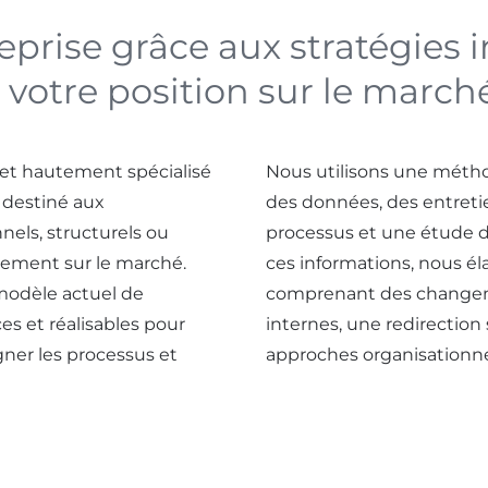
eprise grâce aux stratégies
 votre position sur le march
et hautement spécialisé
Nous utilisons une méth
, destiné aux
des données, des entretie
nels, structurels ou
processus et une étude d
nement sur le marché.
ces informations, nous él
u modèle actuel de
comprenant des changemen
ces et réalisables pour
internes, une redirectio
gner les processus et
approches organisationne