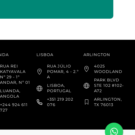
NDA
LISBOA
ARLINGTON
RUA REI
RUA JÚLIO
4025
KATYAVALA
POMAR, 4 - 2.º
WOODLAND
Nº 29 - 1º
A
PARK BLVD
ANDAR, Nº 01
LISBOA,
STE 102 #102-
LUANDA,
PORTUGAL
A72
ANGOLA
+351 219 202
ARLINGTON,
+244 924 611
076
TX 76013
727