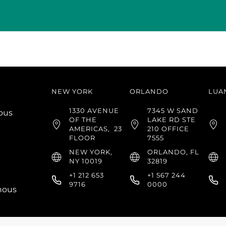
NEW YORK
ORLANDO
LUA
1330 AVENUE
7345 W SAND
ous
OF THE
LAKE RD STE
AMERICAS,
23
210 OFFICE
FLOOR
7555
NEW YORK,
ORLANDO, FL
NY 10019
32819
+1 212 653
+1 567 244
9716
0000
 nous